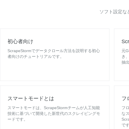
ソフト設定な
初心者向け
Sc
ScrapeStormでデータクロール方法を説明する初心
元G
者向けのチュートリアルです。
き
抽
スマートモードとは
フ
スマートモードは、ScrapeStormチームが人工知能
フ
技術に基づいて開発した新世代のスクレイピングモ
な
ードです。
Sc
で