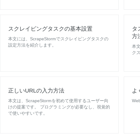
スクレイピングタスクの基本設置
タ
方
本文には、ScrapeStormでスクレイピングタスクの
設定方法を紹介します。
本
ク
正しいURLの入力方法
よ
本文は、ScrapeStormを初めて使用するユーザー向
W
けの提案です。 プログラミングが必要なし、視覚的
で使いやすいです。