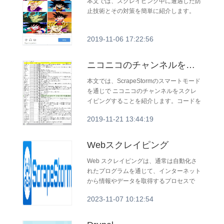
本文では、スクレイピング中に遭遇した防
止技術とその対策を簡単に紹介します。
2019-11-06 17:22:56
ニコニコのチャンネルをスクレイピングする
本文では、ScrapeStormのスマートモード
を通じで ニコニコのチャンネルをスクレ
イピングすることを紹介します。コードを
書かなく、使いやすいです。
2019-11-21 13:44:19
Webスクレイピング
Web スクレイピングは、通常は自動化さ
れたプログラムを通じて、インターネット
から情報やデータを取得するプロセスで
す。 これらのプログラムは Web クローラ
2023-11-07 10:12:54
ーまたは Web ロボットと呼ばれ、Web を
閲覧し、情報を抽出して保存したり、さら
に処理したりします。