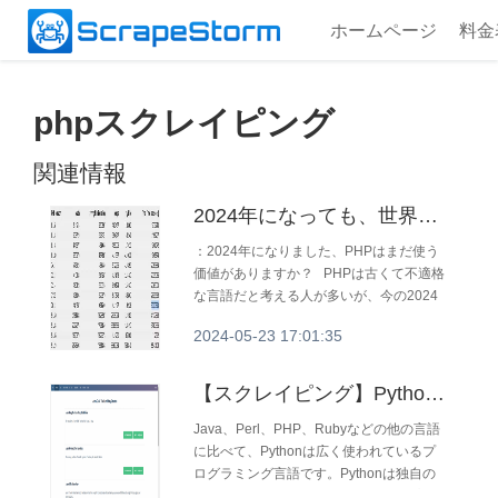
ホームページ
料金
phpスクレイピング
関連情報
2024年になっても、世界では76.4%のサイトが「死んだ」PHPを使っている！
：2024年になりました、PHPはまだ使う
価値がありますか？ PHPは古くて不適格
な言語だと考える人が多いが、今の2024
年では、すべてのサイトで最も多く使用さ
2024-05-23 17:01:35
れている言語です。PHPは依然として
2024年のWeb開発の良い選択です。
【スクレイピング】Python独学サイト 5選 | スクレイピングに役立つ
Java、Perl、PHP、Rubyなどの他の言語
に比べて、Pythonは広く使われているプ
ログラミング言語です。Pythonは独自の
文法を持ち、簡単で学びやすいオープンソ