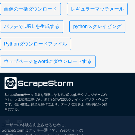
画像の一括ダウンロード
レギュラーマッチメール
バッチで URL を生成する
pythonスクレイピング
Pythonダウンロードファイル
ウェブページをwordにダウンロードする
ScrapeStormデータ収集を簡単になる元のGoogleテクノロジチーム作
られ、人工知能に基づき、新世代のWEBスクレイピングソフトウェア
です。強い機能と簡単な操作により、データ収集をより効率的かつ簡
単にする。
ユーザーの体験を向上させるために、
ScrapeStormはクッキー通じて、Webサイトの
support.jp@scrapestorm.com