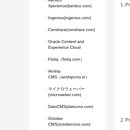
Kentico 
1. 
Xperience(kentico.com)
Ingeniux(ingeniux.com)
Censhare(censhare.com)
Oracle Content and 
Experience Cloud
Flotiq（flotiq.com）
Airship 
CMS（airshipcms.io）
マイクロウェーバー
(microweber.com)
DatoCMS(datocms.com)
October 
2. 
CMS(octobercms.com)