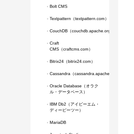
Bolt CMS
Textpattern（textpattern.com）
CouchDB（couchdb.apache.org）
Craft 
CMS（craftcms.com）
Bitrix24（bitrix24.com）
Cassandra（cassandra.apache.org）
Oracle Database（オラク
ル・データベース）
IBM Db2（アイビーエム・
ディービーツー）
MariaDB