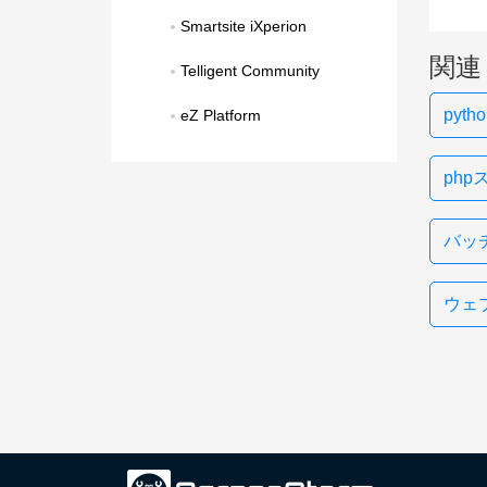
Smartsite iXperion
関連
Telligent Community
pyt
eZ Platform
ph
バッチ
ウェ