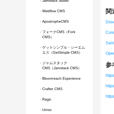
Jamstack Studio
関
Webflow CMS
ApostropheCMS
Dire
フォークCMS（Fork 
Cos
CMS）
Sani
ゲットシンプル・シーエム
エス（GetSimple CMS）
Open
ジャムスタック
参
CMS（Jamstack CMS）
http
Bloomreach Experience
http
Crafter CMS
http
Ragic
Umso