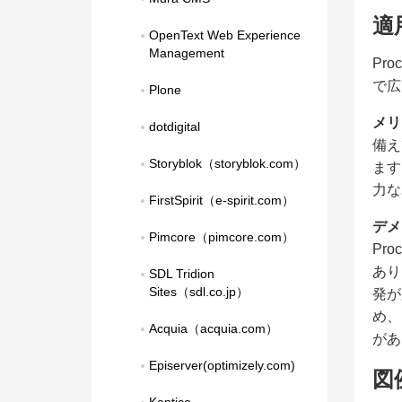
適
OpenText Web Experience 
Management
Pr
で広
Plone
メリ
dotdigital
備え
Storyblok（storyblok.com）
ます
力な
FirstSpirit（e-spirit.com）
デメ
Pimcore（pimcore.com）
Pr
あり
SDL Tridion 
Sites（sdl.co.jp）
発が
め、
Acquia（acquia.com）
があ
Episerver(optimizely.com)
図