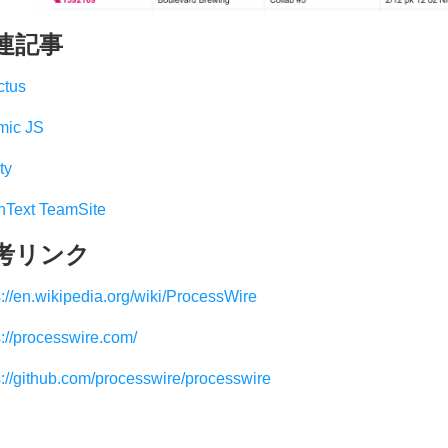
連記事
ctus
mic JS
ty
Text TeamSite
考リンク
s://en.wikipedia.org/wiki/ProcessWire
s://processwire.com/
s://github.com/processwire/processwire