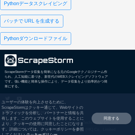
Pythonデータスクレイピング
バッチで URL を生成する
Pythonダウンロードファイル
ScrapeStormデータ収集を簡単になる元のGoogleテクノロジチーム作
られ、人工知能に基づき、新世代のWEBスクレイピングソフトウェア
です。強い機能と簡単な操作により、データ収集をより効率的かつ簡
単にする。
ユーザーの体験を向上させるために、
ScrapeStormはクッキー通じて、Webサイトの
support.jp@scrapestorm.com
トラフィックを分析し、パートナーと情報を共
有します。このウェブサイトを使用することに
同意する
© 2026 Mainland China: Hangzhou Duosuan Technology Co., Ltd.
より、クッキーの使用に同意したことになりま
す。詳細については、クッキーポリシーを参照
Hong Kong: Wings Digital Technology (HK) Co., Limited
してください
クッキーポリシー