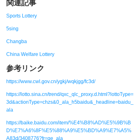
関連記事
Sports Lottery
5sing
Changba
China Welfare Lottery
参考リンク
https://www.cwl.gov.cn/ygkj/wqkjgg/fc3d/
https://lotto.sina.cn/trend/qxc_qlc_proxy.d.html?lottoType=
3d&actionType=chzs&0_ala_h5baidu&_headline=baidu_
ala
https://baike.baidu.com/item/%E4%B8%AD%E5%9B%B
D%E7%A6%8F%E5%88%A9%E5%BD%A9%E7%A5%
A83d/3408776?fr=ge_ala