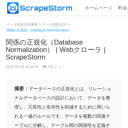
ホームページ
料金
>
>
データ収集百科事典
データ収集名詞
関係の正規化（Database Normalization）
関係の正規化（Database
Normalization） | Webクローラ |
ScrapeStorm
2025-04-29 10:04:28
751 ビュー
摘要：
データベースの正規化とは、リレーショ
ナルデータベースの設計において、データを整
理し、冗長性と依存性を削減するために用いら
れる一連のルールです。データを複数の関連テ
ーブルに分解し、テーブル間の関係性を定義す