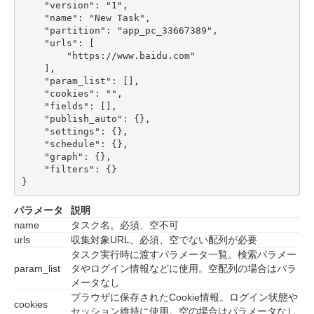
    "version": "1",

    "name": "New Task",

    "partition": "app_pc_33667389",

    "urls": [

        "https://www.baidu.com"

    ],

    "param_list": [],

    "cookies": "",

    "fields": [],

    "publish_auto": {},

    "settings": {},

    "schedule": {},

    "graph": {},

    "filters": {}

}
パラメータ
説明
name
タスク名。必須、空不可
urls
収集対象URL。必須、空でない配列が必要
タスク実行時に渡すパラメータ一覧。検索パラメー
param_list
タやログイン情報などに使用。空配列の場合はパラ
メータなし
ブラウザに保存されたCookie情報。ログイン状態や
cookies
セッション維持に使用。空の場合はパラメータなし