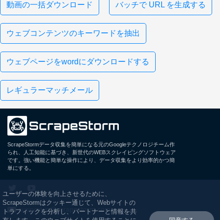
動画の一括ダウンロード
バッチで URL を生成する
ウェブコンテンツのキーワードを抽出
ウェブページをwordにダウンロードする
レギュラーマッチメール
ScrapeStormデータ収集を簡単になる元のGoogleテクノロジチーム作
られ、人工知能に基づき、新世代のWEBスクレイピングソフトウェア
です。強い機能と簡単な操作により、データ収集をより効率的かつ簡
単にする。
ユーザーの体験を向上させるために、
ScrapeStormはクッキー通じて、Webサイトの
support.jp@scrapestorm.com
トラフィックを分析し、パートナーと情報を共