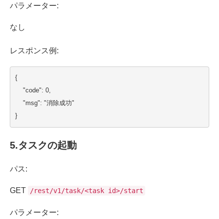
パラメーター:
なし
レスポンス例:
{
    "code": 0,
    "msg": "消除成功"
}
5.
タスクの
起動
パス:
GET
/rest/v1/task/<task id>/start
パラメーター: