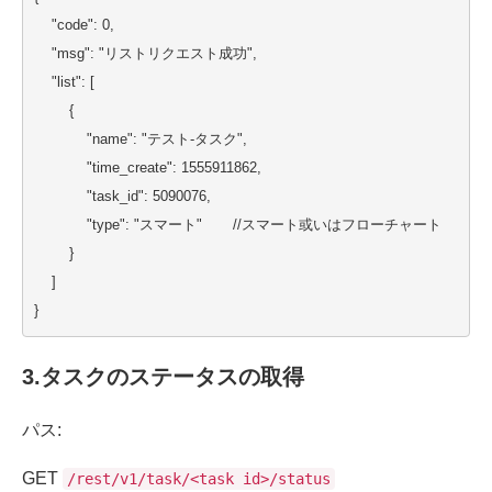
    "code": 0,
    "msg": "リストリクエスト成功",
    "list": [
        {
            "name": "テスト-タスク",
            "time_create": 1555911862,
            "task_id": 5090076,
            "type": "スマート"       //スマート或いはフローチャート
        } 
    ]
}
3.
タスクのステータスの取得
パス:
GET
/rest/v1/task/<task id>/status