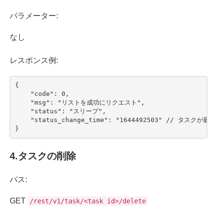
パラメーター:
なし
レスポンス例:
{

    "code": 0,

    "msg": "リストを成功にリクエスト",

    "status": "スリープ",

    "status_change_time": "1644492503" // 
}
4.
タスクの削除
パス:
GET
/rest/v1/task/<task id>/delete