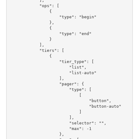
            ],

            "ops": [

                {

                    "type": "begin"

                },

                {

                    "type": "end"

                }

            ],

            "tiers": [

                {

                    "tier_type": [

                        "list",

                        "list-auto"

                    ],

                    "pager": {

                        "type": [

                            [

                                "button",

                                "button-auto"

                            ]

                        ],

                        "selector": "",

                        "max": -1

                    },
