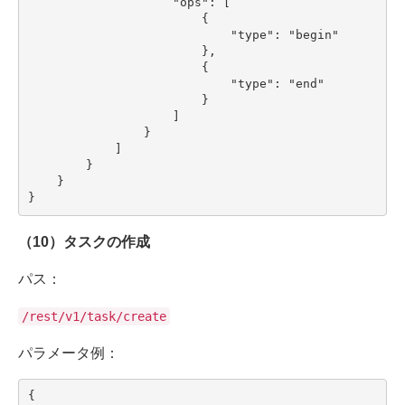
                    "ops": [

                        {

                            "type": "begin"

                        },

                        {

                            "type": "end"

                        }

                    ]

                }

            ]

        }

    }

}
（10）タスクの作成
パス：
/rest/v1/task/create
パラメータ例：
{
