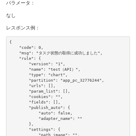
パラメータ：
なし
レスポンス例：
{

    "code": 0,

    "msg": "タスク状態の取得に成功しました",

    "rule": {

        "version": "1",

        "name": "test（API）",

        "type": "chart",

        "partition": "app_pc_32776244",

        "urls": [],

        "param_list": [],

        "cookies": "",

        "fields": [],

        "publish_auto": {

            "auto": false,

            "adapter_name": ""

        },

        "settings": {

            "path_image": "",
