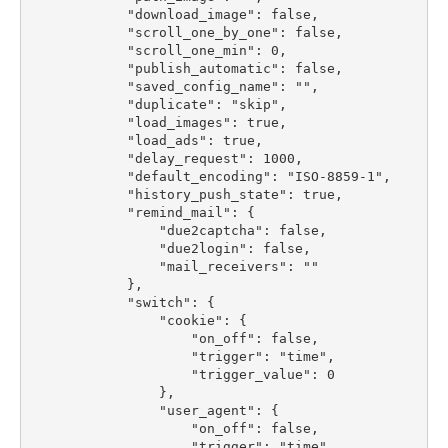
            "download_image": false,

            "scroll_one_by_one": false,

            "scroll_one_min": 0,

            "publish_automatic": false,

            "saved_config_name": "",

            "duplicate": "skip",

            "load_images": true,

            "load_ads": true,

            "delay_request": 1000,

            "default_encoding": "ISO-8859-1",

            "history_push_state": true,

            "remind_mail": {

                "due2captcha": false,

                "due2login": false,

                "mail_receivers": ""

            },

            "switch": {

                "cookie": {

                    "on_off": false,

                    "trigger": "time",

                    "trigger_value": 0

                },

                "user_agent": {

                    "on_off": false,

                    "trigger": "time",
