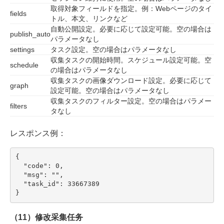
取得対象フィールドを指定。例：Webページのタイ
fields
トル、本文、リンクなど
自動公開設定。必要に応じて設定可能。空の場合は
publish_auto
パラメータなし
settings
タスク設定。空の場合はパラメータなし
収集タスクの開始時間。スケジュール設定可能。空
schedule
の場合はパラメータなし
収集タスクの画像ダウンロード設定。必要に応じて
graph
設定可能。空の場合はパラメータなし
収集タスクのフィルター設定。空の場合はパラメー
filters
タなし
レスポンス例：
{

  "code": 0,

  "msg": "",

  "task_id": 33667389

}
（11）修改采集任务