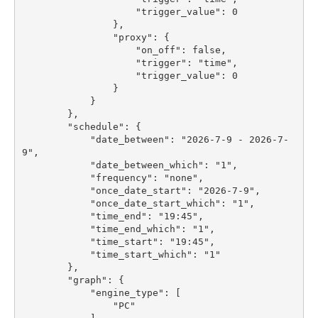
                    "trigger_value": 0

                },

                "proxy": {

                    "on_off": false,

                    "trigger": "time",

                    "trigger_value": 0

                }

            }

        },

        "schedule": {

            "date_between": "2026-7-9 - 2026-7-
9",

            "date_between_which": "1",

            "frequency": "none",

            "once_date_start": "2026-7-9",

            "once_date_start_which": "1",

            "time_end": "19:45",

            "time_end_which": "1",

            "time_start": "19:45",

            "time_start_which": "1"

        },

        "graph": {

            "engine_type": [

                "PC"
