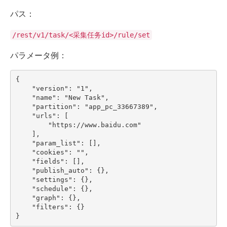
パス：
/rest/v1/task/<采集任务id>/rule/set
パラメータ例：
{

    "version": "1",

    "name": "New Task",

    "partition": "app_pc_33667389",

    "urls": [

        "https://www.baidu.com"

    ],

    "param_list": [],

    "cookies": "",

    "fields": [],

    "publish_auto": {},

    "settings": {},

    "schedule": {},

    "graph": {},

    "filters": {}

}