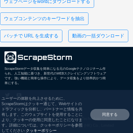
ウェブページをwordにダウンロードする
ウェブコンテンツのキーワードを抽出
バッチで URL を生成する
動画の一括ダウンロード
ScrapeStormデータ収集を簡単になる元のGoogleテクノロジチーム作
られ、人工知能に基づき、新世代のWEBスクレイピングソフトウェア
です。強い機能と簡単な操作により、データ収集をより効率的かつ簡
単にする。
ユーザーの体験を向上させるために、
ScrapeStormはクッキー通じて、Webサイトの
support.jp@scrapestorm.com
トラフィックを分析し、パートナーと情報を共
有します。このウェブサイトを使用することに
同意する
© 2026 Mainland China: Hangzhou Duosuan Technology Co., Ltd.
より、クッキーの使用に同意したことになりま
す。詳細については、クッキーポリシーを参照
Hong Kong: Wings Digital Technology (HK) Co., Limited
してください
クッキーポリシー