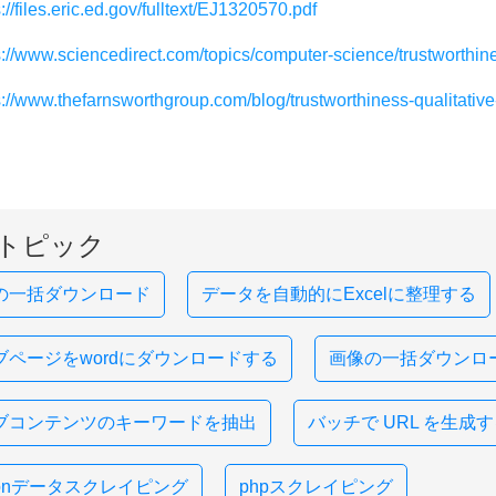
://files.eric.ed.gov/fulltext/EJ1320570.pdf
s://www.sciencedirect.com/topics/computer-science/trustworthin
s://www.thefarnsworthgroup.com/blog/trustworthiness-qualitativ
トピック
の一括ダウンロード
データを自動的にExcelに整理する
ブページをwordにダウンロードする
画像の一括ダウンロ
ブコンテンツのキーワードを抽出
バッチで URL を生成
honデータスクレイピング
phpスクレイピング