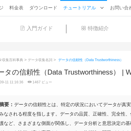
ジ
料金表
ダウンロード
チュートリアル
お問い合
入門ガイド
特徴紹介
>
>
タ収集百科事典
データ収集名詞
データの信頼性（Data Trustworthiness）
タの信頼性（Data Trustworthiness） | W
09-11 11:16:36
1467 ビュー
摘要：
データの信頼性とは、特定の状況においてデータが真実
みなされる程度を指します。データの品質、正確性、完全性、
護など、さまざまな側面が関係し、データ分析と意思決定の基