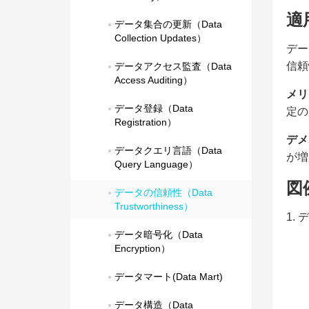
適
データ集合の更新（Data 
Collection Updates）
デー
信頼
データアクセス監査（Data 
Access Auditing）
メリ
データ登録（Data 
定の
Registration）
デメ
データクエリ言語（Data 
が増
Query Language）
図
データの信頼性（Data 
Trustworthiness）
1.
データ暗号化（Data 
Encryption）
データマート(Data Mart)
データ構造（Data 