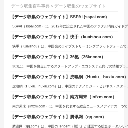
データ収集百科事典
データ収集のウェブサイト
>
【データ収集のウェブサイト】SSPAI (sspai.com)
【データ収集のウェブサイト】快手（kuaishou.com）
快手（Kuaishou）は、中国発のライブストリーミングプラットフォームであり、音声、ビデオ、ライブチャットなどの機能を備えたインターネットサービスです。快手は主にモバイル向けに設計されており、特にユーザーがリアルタイムで音
【データ収集のウェブサイト】36氪（36kr.com）
36氪は、中国を拠点とするスタートアップ・エコシステム向けの情報プラットフォームで、企業のニュース、投資情報、産業動向などを提供しています。強力な技術の知識を持つ編集者向けに、専門的な記事の作成と情報発信をサポートするCMSを構築する必要があり、これは技術的負担が非常に大きい作業でもあります。36氪は、ReactベースのヘッドレスCMSインターフェースとして、Voltoを採用し、従来のCMS対応UIを現代的なWebアプリケーション構造に刷新しました。これにより、高速で柔軟なコンテンツ配信が可能となり、多様なデジタルメディアへのコンテンツ共有や運用の効率化を実現しています。Voltoはブロックエディタを基盤としたコ
【データ収集のウェブサイト】虎嗅網（Huxiu、huxiu.com
虎嗅網（Huxiu、huxiu.com）は、中国のテクノロジー・ビジネス・スタートアップ分野に特化したニュースメディアおよびコンテンツプラットフォームです。2012年に設立され、インターネット、AI、半導体、自動車、金融、消費財など幅広い産業に関するニュース、分析記事、インタビ
【データ収集のウェブサイト】南方周末（infzm.com）
南方周末（infzm.com）は、中国を代表する総合ニュースメディアの一つであり、政治、経済、社会、文化、環境、科学技術
【データ収集のウェブサイト】腾讯网（qq.com）