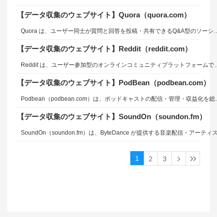
【データ収集のウェブサイト】Quora（quora.com）
Quora は、ユーザー同士が質問と回答を投稿・共有できるQ&A型のソーシャルプラットフォームです。2009年に元 Facebook のエンジニアによって設立され、知識共有を目的としたコミュニティとして成長してきました。ユーザーは科学、技術、ビジネス、教育、ライフスタイルなど幅広い分野について質問を投稿でき、他のユーザーや専門家が回答を提供します。Quora の特徴は、実名ベースのコミュニティ運営と、ユーザーの関心分野に基づいたパーソナ
【データ収集のウェブサイト】Reddit（reddit.com）
Reddit は、ユーザー参加型のオンラインコミュニティプラットフォームであり、ニュース、技術、ゲーム、映画、学術、投資、趣味など、多種多様なテーマについて情報共有とディスカッションを行うことができます。2005年に設立され、現在では世界最大級のソーシャルニュースおよびフォーラム型コミュニティとして利用されています。Reddit は「Subreddit」と呼ばれるテーマ別コ
【データ収集のウェブサイト】PodBean（podbean.com）
Podbean（podbean.com）は、ポッドキャストの配信・管理・収益化を総合的に支援するクラウド型ポッドキャストプラットフォームです。音声コンテンツのホスティング、RSS配信、分析、ライブ配信、
【データ収集のウェブサイト】SoundOn（soundon.fm）
1
2
3