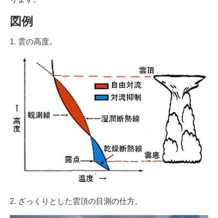
図例
1. 雲の高度。
2. ざっくりとした雲頂の目測の仕方。