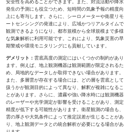
安全性を高めることができます。また、対流活動や降水
発生の予測にも役立つため、短時間の気象予報の精度向
上にも寄与します。さらに、シーロメーターや衛星リモ
ートセンシングの発達により、広域かつリアルタイムで
観測できるようになり、都市規模から全球規模まで多様
な気象解析に利用可能です。これにより、気象災害の早
期警戒や環境モニタリングにも貢献しています。
デメリット：
雲底高度の測定にはいくつかの制約があり
ます。例えば、地上観測機器は観測範囲が限定されるた
め、局地的なデータしか取得できない場合があります。
また、多層雲が存在する場合には、どの層を雲底として
扱うかが観測目的によって異なり、解釈が複雑になるこ
とがあります。さらに、濃霧や強い降水時には観測機器
のレーザーや光学測定が影響を受けることがあり、測定
精度が低下する可能性があります。衛星観測の場合も、
雲の厚さや大気条件によって推定誤差が生じることがあ
り、地上観測データとの統合解析が必要になる場合があ
ります。