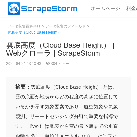
ホームページ
料金
>
>
データ収集百科事典
データ収集のフィールド
雲底高度（Cloud Base Height）
雲底高度（Cloud Base Height） |
Webクローラ | ScrapeStorm
2026-04-24 13:13:43
384 ビュー
摘要：
雲底高度（Cloud Base Height） とは、
雲の底面が地表からどの程度の高さに位置して
いるかを示す気象要素であり、航空気象や気象
観測、リモートセンシング分野で重要な指標で
す。一般的には地表から雲の最下層までの垂直
距離を指し、単位はメートル（m）またはフィ