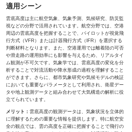
適用シーン
雲底高度は主に航空気象、気象予測、気候研究、防災監
視などの分野で活用されています。航空分野では、空港
周辺の雲底高度を把握することで、パイロットが視覚飛
行方式（VFR）または計器飛行方式（IFR）を選択する
判断材料となります。また、空港運用では離着陸の可否
や滑走路の運用効率にも影響を与えるため、リアルタイ
ム観測が不可欠です。気象学では、雲底高度の変化を分
析することで対流活動や降水形成の過程を理解すること
ができます。さらに、都市気象研究や気候モデルの検証
においても重要なパラメータとして利用され、衛星デー
タや地上観測データと組み合わせて大気構造の解析に役
立てられています。
メリット：
雲底高度の観測データは、気象状況を立体的
に理解するための重要な情報を提供します。特に航空安
全の観点では、雲の高度を正確に把握することで飛行の