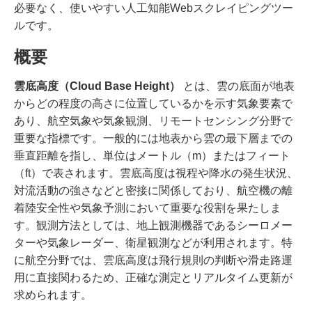
必要なく、使いやすい人工知能Webスクレイピングツー
ルです。
概要
雲底高度（Cloud Base Height）
とは、雲の底面が地表
からどの程度の高さに位置しているかを示す気象要素で
あり、航空気象や気象観測、リモートセンシング分野で
重要な指標です。一般的には地表から雲の最下層までの
垂直距離を指し、単位はメートル（m）またはフィート
（ft）で表されます。雲底高度は視程や降水の発生状況、
対流活動の強さなどと密接に関係しており、航空機の離
着陸安全性や気象予測において重要な役割を果たしま
す。観測方法としては、地上観測機器であるシーロメー
ターや気象レーダー、衛星観測などが利用されます。特
に航空分野では、雲底高度は飛行規則の判断や滑走路運
用に直接関わるため、正確な測定とリアルタイム更新が
求められます。