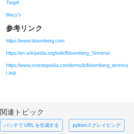
Target
Macy’s
参考リンク
https://www.bloomberg.com
https://en.wikipedia.org/wiki/Bloomberg_Terminal
https://www.investopedia.com/terms/b/bloomberg_termina
l.asp
関連トピック
バッチで URL を生成する
pythonスクレイピング