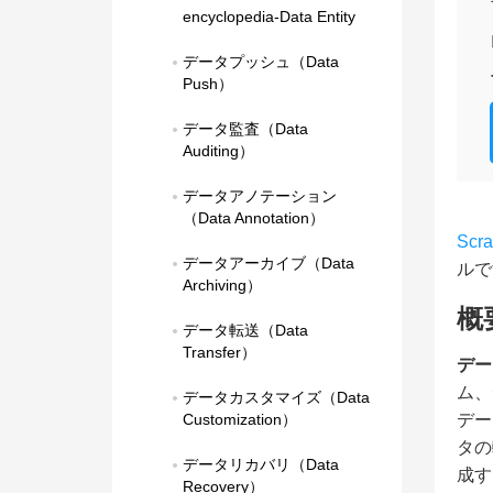
encyclopedia-Data Entity
データプッシュ（Data 
Push）
データ監査（Data 
Auditing）
データアノテーション
（Data Annotation）
Scr
データアーカイブ（Data 
ルで
Archiving）
概
データ転送（Data 
Transfer）
デー
ム、
データカスタマイズ（Data 
Customization）
デー
タの
データリカバリ（Data 
成す
Recovery）