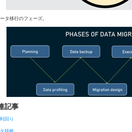
 データ移行のフェーズ。
連記事
利回り
タ脱敏