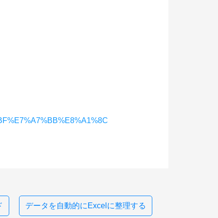
%82%BF%E7%A7%BB%E8%A1%8C
ド
データを自動的にExcelに整理する