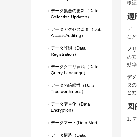
検証
データ集合の更新（Data 
適
Collection Updates）
デー
データアクセス監査（Data 
Access Auditing）
など
データ登録（Data 
メリ
Registration）
の安
効率
データクエリ言語（Data 
Query Language）
デメ
タの
データの信頼性（Data 
Trustworthiness）
と効
データ暗号化（Data 
図
Encryption）
1.
データマート(Data Mart)
データ構造（Data 