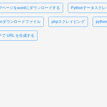
ブページをwordにダウンロードする
Pythonデータスク
honダウンロードファイル
phpスクレイピング
pyt
で URL を生成する