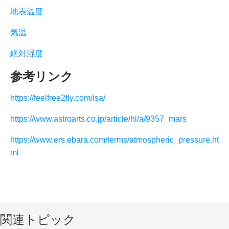
地表温度
気温
絶対湿度
参考リンク
https://feelfree2fly.com/isa/
https://www.astroarts.co.jp/article/hl/a/9357_mars
https://www.ers.ebara.com/terms/atmospheric_pressure.ht
ml
関連トピック