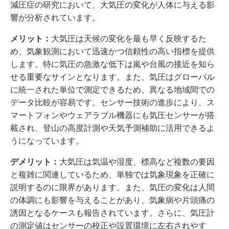
減圧症の研究において、大気圧の変化が人体に与える影
響が分析されています。
メリット：
大気圧は天候の変化を最も早く反映するた
め、気象観測において迅速かつ信頼性の高い指標を提供
します。特に気圧の急激な低下は嵐や台風の接近を知ら
せる重要なサインとなります。また、気圧はグローバル
に統一された単位で測定できるため、異なる地域間での
データ比較が容易です。センサー技術の進歩により、ス
マートフォンやウェアラブル機器にも気圧センサーが搭
載され、登山の高度計測や天気予測補助に活用できるよ
うになっています。
デメリット：
大気圧は気温や湿度、標高など複数の要因
と複雑に関連しているため、単独では気象現象を正確に
説明するのに限界があります。また、気圧の変化は人間
の体調にも影響を与えることがあり、気象病や片頭痛の
誘因となるケースも報告されています。さらに、気圧計
の測定値はセンサーの校正や設置環境に左右されやす