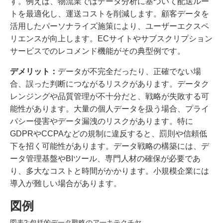
す。例えば、物流業ではデータ分析に基づいて配送ルー
トを最適化し、運送コストを削減します。顧客データを
活用したパーソナライズ施策により、ユーザーエクスペ
リエンスが向上します。ECサイトやサブスクリプション
サービスでのレコメンド機能がその典型例です。
デメリット：
データが不完全だったり、正確でない場
合、誤った判断につながるリスクがあります。データク
レンジングや品質管理が不十分だと、戦略が失敗する可
能性があります。大量の個人データを扱う場合、プライ
バシー侵害やデータ漏洩のリスクがあります。特に
GDPRやCCPAなどの規制に違反すると、罰則や信頼低
下を招く可能性があります。データ戦略の構築には、デ
ータ管理基盤やBIツール、専門人材の確保が必要であ
り、多大なコストと時間がかかります。小規模企業には
導入が難しい場合があります。
図例
図表2:包括的デ一タ戰略のア一キテクチヤ。