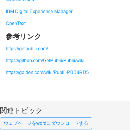
IBM Digital Experience Manager
OpenText
参考リンク
https://getpublii.com/
https://github.com/GetPublii/Publii/wiki
https://golden.com/wiki/Publii-PBB8RD5
関連トピック
ウェブページをwordにダウンロードする