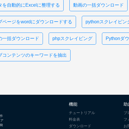
タを自動的にExcelに整理する
動画の一括ダウンロード
ブページをwordにダウンロードする
pythonスクレイピン
の一括ダウンロード
phpスクレイピング
Python
ブコンテンツのキーワードを抽出
機能
助
チュートリアル
ブ
ム作
料金表
フ
ェア
簡
ダウンロード
お