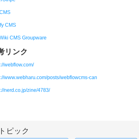
aCMS
ify CMS
 Wiki CMS Groupware
考リンク
s://webflow.com/
s://www.webharu.com/posts/webflowcms-can
://nerd.co.jp/zine/4783/
トピック