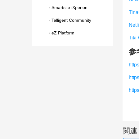
Smartsite iXperion
Tin
Telligent Community
Netl
eZ Platform
Tiki
参
http
http
https
関連