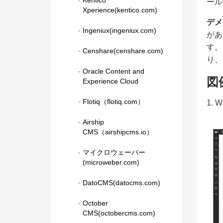
Kentico 
ール
Xperience(kentico.com)
デメ
Ingeniux(ingeniux.com)
があ
す。
Censhare(censhare.com)
り、
Oracle Content and 
図
Experience Cloud
Flotiq（flotiq.com）
1.
Airship 
CMS（airshipcms.io）
マイクロウェーバー
(microweber.com)
DatoCMS(datocms.com)
October 
CMS(octobercms.com)