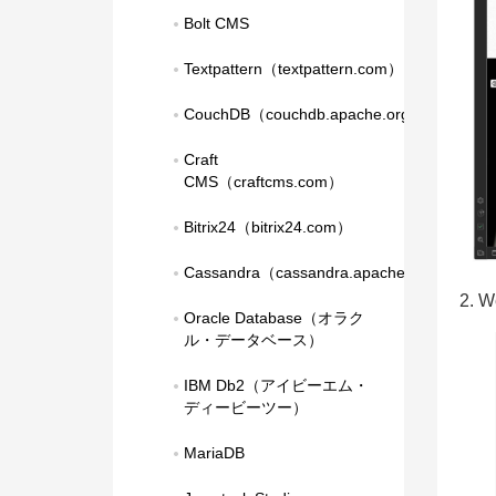
Bolt CMS
Textpattern（textpattern.com）
CouchDB（couchdb.apache.org）
Craft 
CMS（craftcms.com）
Bitrix24（bitrix24.com）
Cassandra（cassandra.apache.org）
2.
Oracle Database（オラク
ル・データベース）
IBM Db2（アイビーエム・
ディービーツー）
MariaDB