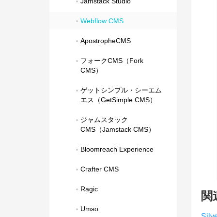
Jamstack Studio
Webflow CMS
ApostropheCMS
フォークCMS（Fork 
CMS）
ゲットシンプル・シーエム
エス（GetSimple CMS）
ジャムスタック
CMS（Jamstack CMS）
Bloomreach Experience
Crafter CMS
Ragic
関
Umso
Silv