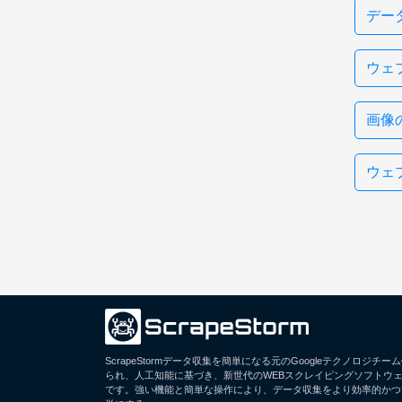
デー
ウェ
画像
ウェ
ScrapeStormデータ収集を簡単になる元のGoogleテクノロジチー
られ、人工知能に基づき、新世代のWEBスクレイピングソフトウ
です。強い機能と簡単な操作により、データ収集をより効率的かつ