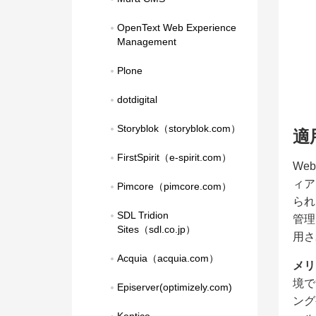
OpenText Web Experience 
Management
Plone
dotdigital
Storyblok（storyblok.com）
適
FirstSpirit（e-spirit.com）
We
ィア
Pimcore（pimcore.com）
られ
SDL Tridion 
管理
Sites（sdl.co.jp）
用さ
Acquia（acquia.com）
メリ
境で
Episerver(optimizely.com)
ング