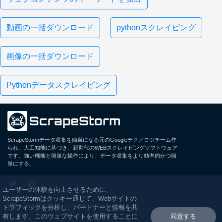
動画の一括ダウンロード
pythonスクレイピング
画像の一括ダウンロード
Pythonデータスクレイピング
ScrapeStormデータ収集を簡単になる元のGoogleテクノロジチーム作
られ、人工知能に基づき、新世代のWEBスクレイピングソフトウェア
です。強い機能と簡単な操作により、データ収集をより効率的かつ簡
単にする。
ユーザーの体験を向上させるために、
ScrapeStormはクッキー通じて、Webサイトの
support.jp@scrapestorm.com
トラフィックを分析し、パートナーと情報を共
有します。このウェブサイトを使用することに
同意する