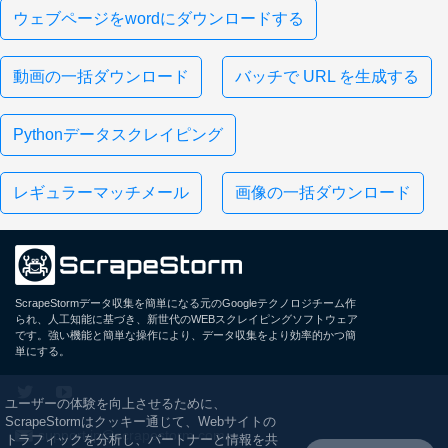
ウェブページをwordにダウンロードする
動画の一括ダウンロード
バッチで URL を生成する
Pythonデータスクレイピング
レギュラーマッチメール
画像の一括ダウンロード
ScrapeStormデータ収集を簡単になる元のGoogleテクノロジチーム作
られ、人工知能に基づき、新世代のWEBスクレイピングソフトウェア
です。強い機能と簡単な操作により、データ収集をより効率的かつ簡
単にする。
ユーザーの体験を向上させるために、
ScrapeStormはクッキー通じて、Webサイトの
support.jp@scrapestorm.com
トラフィックを分析し、パートナーと情報を共